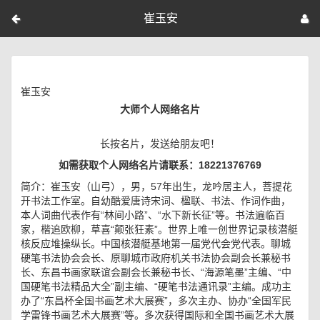
崔玉安
崔玉安
大师个人网络名片
长按名片，发送给朋友吧！
如需获取个人网络名片请联系：18221376769
简介：崔玉安（山弓），男，57年出生，龙吟居主人，菩提花
开书法工作室。自幼酷爱唐诗宋词、楹联、书法、作词作曲，
本人词曲代表作有“林间小路”、“水下新长征”等。书法遍临百
家，楷追欧柳，草喜“颠张狂素”。世界上唯一创世界记录核潜艇
核反应堆操纵长。中国核潜艇基地第一届党代会党代表。聊城
硬笔书法协会会长、原聊城市政府机关书法协会副会长兼秘书
长、东昌书画家联谊会副会长兼秘书长、“海源笔墨”主编、“中
国硬笔书法精品大全”副主编、“硬笔书法通讯录”主编。成功主
办了“东昌杯全国书画艺术大展赛”，多次主办、协办“全国军民
学雷锋书画艺术大展赛”等。多次获得国际和全国书画艺术大展