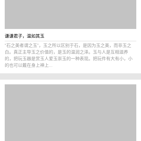
谦谦君子，温如其玉
“石之美者谓之玉”，玉之所以区别于石，是因为玉之美，而非玉之
白。真正主导玉之价值的，是玉的温润之泽。玉与人是互相滋养
的，把玩玉器是赏玉人爱玉崇玉的一种表现。把玩件有大有小，小
的也可以戴在身上神上...