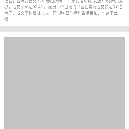
近日，香港苏富比2016春拍夜场——“庸礼居珍藏”以近1.3亿港元落
槌，成交率高达92.4%。而另一个日场的书画拍卖总成交额达5.6亿
港元，成交率也超过九成。而4月6日的保利香港春拍，也创下佳
绩...