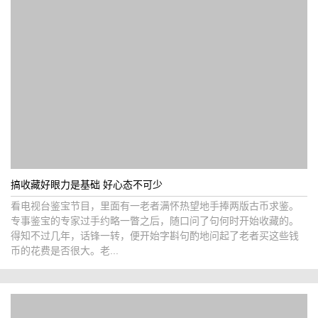
搞收藏好眼力是基础 好心态不可少
看电视台鉴宝节目，里面有一老者满怀热望地手捧两版古币求鉴。
专事鉴宝的专家过手约略一瞥之后，随口问了句何时开始收藏的。
得知不过几年，话锋一转，便开始字斟句酌地问起了老者买这些钱
币的花费是否很大。老...