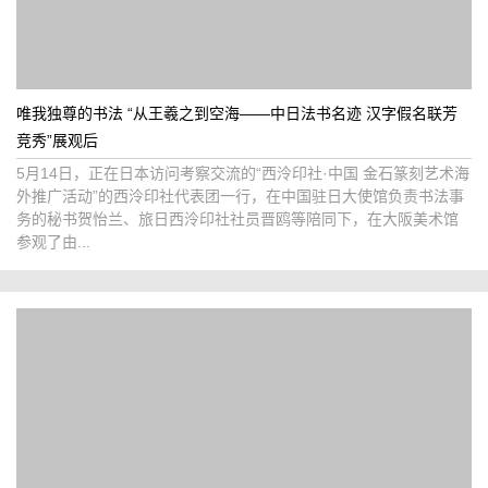
唯我独尊的书法 “从王羲之到空海——中日法书名迹 汉字假名联芳
竞秀”展观后
5月14日，正在日本访问考察交流的“西泠印社·中国 金石篆刻艺术海
外推广活动”的西泠印社代表团一行，在中国驻日大使馆负责书法事
务的秘书贺怡兰、旅日西泠印社社员晋鸥等陪同下，在大阪美术馆
参观了由...