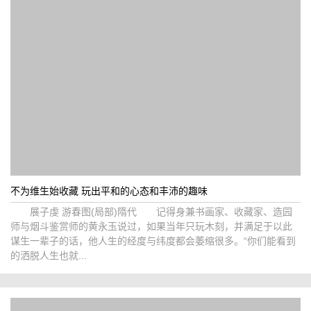
不为维生始收藏 玩出平和的心态和丰沛的趣味
展子虔 游春图(局部)隋代 记得身兼书画家、收藏家、造园
师与烟斗鉴赏师的黄永玉说过，如果当年只玩木刻，并满足于以此
谋生一辈子的话，他人生的经度与纬度都会萎缩很多。“你们能看到
的洒脱人生也就...