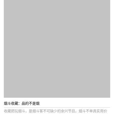
烟斗收藏：品的不是烟
收藏把玩烟斗，是烟斗客不可缺少的余兴节目。烟斗不单具实用价